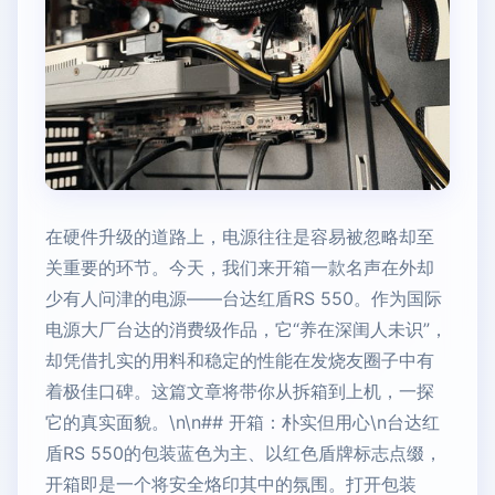
在硬件升级的道路上，电源往往是容易被忽略却至
关重要的环节。今天，我们来开箱一款名声在外却
少有人问津的电源——台达红盾RS 550。作为国际
电源大厂台达的消费级作品，它“养在深闺人未识”，
却凭借扎实的用料和稳定的性能在发烧友圈子中有
着极佳口碑。这篇文章将带你从拆箱到上机，一探
它的真实面貌。\n\n## 开箱：朴实但用心\n台达红
盾RS 550的包装蓝色为主、以红色盾牌标志点缀，
开箱即是一个将安全烙印其中的氛围。打开包装