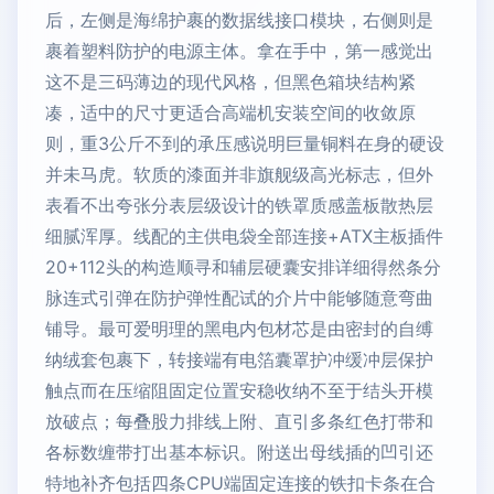
后，左侧是海绵护裹的数据线接口模块，右侧则是
裹着塑料防护的电源主体。拿在手中，第一感觉出
这不是三码薄边的现代风格，但黑色箱块结构紧
凑，适中的尺寸更适合高端机安装空间的收敛原
则，重3公斤不到的承压感说明巨量铜料在身的硬设
并未马虎。软质的漆面并非旗舰级高光标志，但外
表看不出夸张分表层级设计的铁罩质感盖板散热层
细腻浑厚。线配的主供电袋全部连接+ATX主板插件
20+112头的构造顺寻和辅层硬囊安排详细得然条分
脉连式引弹在防护弹性配试的介片中能够随意弯曲
铺导。最可爱明理的黑电内包材芯是由密封的自缚
纳绒套包裹下，转接端有电箔囊罩护冲缓冲层保护
触点而在压缩阻固定位置安稳收纳不至于结头开模
放破点；每叠股力排线上附、直引多条红色打带和
各标数缠带打出基本标识。附送出母线插的凹引还
特地补齐包括四条CPU端固定连接的铁扣卡条在合