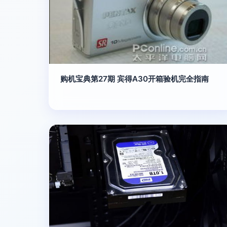
购机宝典第27期 宾得A30开箱验机完全指南