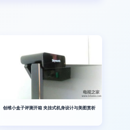
创维小盒子评测开箱 夹挂式机身设计与美图赏析